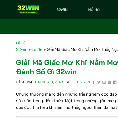
32WIN
NỔ HŨ
LÔ ĐỀ
32win
»
Lô đề
»
Giải Mã Giấc Mơ Khi Nằm Mơ Thấy Ng
Giải Mã Giấc Mơ Khi Nằm M
Đánh Số Gì 32win
ĐĂNG VÀO
THÁNG 4 8, 2025
BỞI
JOHNSON
Chúng thường mang đến những trải nghiệm độc đáo v
sâu sắc trong tiềm thức. Một trong những giấc mơ 
qua đời. Tìm hiểu khi nằm mơ thấy người thân đã mất 