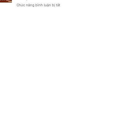
Miền
Người
Chức năng bình luận bị tắt
ở
Bắc
Thân
3
–
Đã
Càng
Hướng
Mất
Đề
Dẫn
Đánh
1
Chơi
Số
Số
Và
Gì
–
Chiến
32win
Hướng
Lược
Dẫn
Từ
Chơi
32win
Và
Chiến
Thuật
Từ
32win