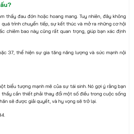
xấu?
cảm thấy đau đớn hoặc hoang mang. Tuy nhiên, đây không
o quá trình chuyển tiếp, sự kết thúc và mở ra những cơ hội
ấc chiêm bao này cũng rất quan trọng, giúp bạn xác định
oặc 37, thể hiện sự gia tăng năng lượng và sức mạnh nội
một biểu tượng mạnh mẽ của sự tái sinh. Nó gợi ý rằng bạn
 thấy cần thiết phải thay đổi một số điều trong cuộc sống
ăn sẽ được giải quyết, và hy vọng sẽ trở lại.
84.