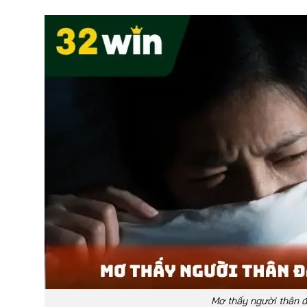
Mơ thấy người thân đ