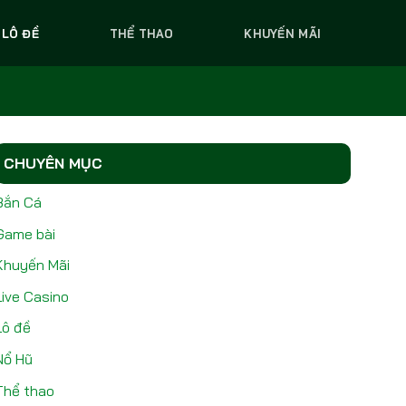
LÔ ĐỀ
THỂ THAO
KHUYẾN MÃI
CHUYÊN MỤC
Bắn Cá
Game bài
Khuyến Mãi
Live Casino
Lô đề
Nổ Hũ
Thể thao